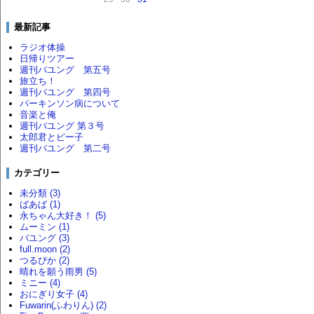
最新記事
ラジオ体操
日帰りツアー
週刊バユング 第五号
旅立ち！
週刊バユング 第四号
パーキンソン病について
音楽と俺
週刊バユング 第３号
太郎君とピー子
週刊バユング 第二号
カテゴリー
未分類 (3)
ばあば (1)
永ちゃん大好き！ (5)
ムーミン (1)
バユング (3)
full.moon (2)
つるぴか (2)
晴れを願う雨男 (5)
ミニー (4)
おにぎり女子 (4)
Fuwarin(ふわりん) (2)