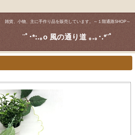
雑貨、小物、主に手作り品を販売しています。～１階通路SHOP～
¨ﾟ･*:.｡o 風の通り道 ｡.｡･.*¨ﾟ