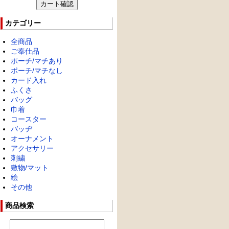
カテゴリー
全商品
ご奉仕品
ポーチ/マチあり
ポーチ/マチなし
カード入れ
ふくさ
バッグ
巾着
コースター
バッヂ
オーナメント
アクセサリー
刺繍
敷物/マット
絵
その他
商品検索