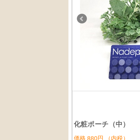
化粧ポーチ（中）
価格 880円 （内税）